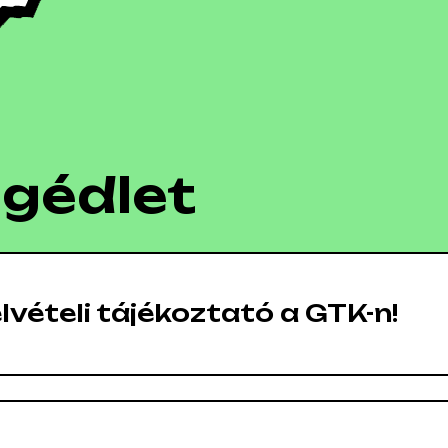
egédlet
lvételi tájékoztató a GTK-n!