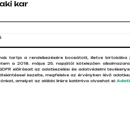
ki kar
5
k tartja a rendelkezésére bocsátott, illetve birtokába
etem a 2018. május 25. napjától kötelezően alkalmazand
a GDPR előírásait az adatkezelési és adatvédelmi tevékeny
ltekintéssel kezelte, megfelelve az érvényben lévő adatke
ónkat, amelyet az alábbi linkre kattintva olvashat el:
Adatk