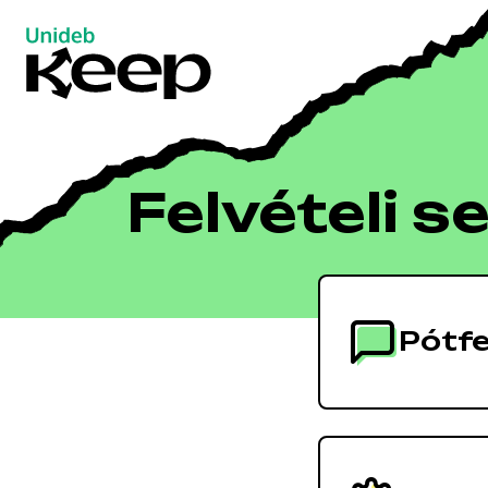
Felvételi
Ugrás
a
tartalomra
segédlet
Felvételi s
|
Unideb
Pótfe
Keep