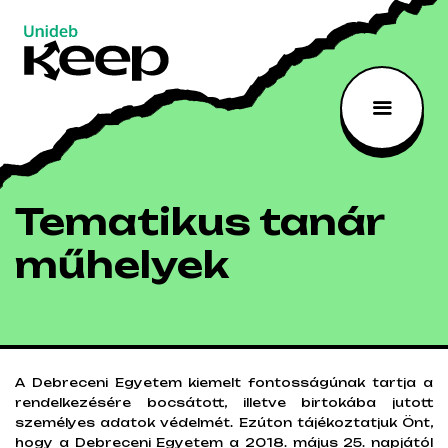
Tematikus
Fő
Ugrás
a
navigáció
tanár
tartalomra
műhelyek
|
Unideb
Tematikus tanár
Keep
műhelyek
A Debreceni Egyetem kiemelt fontosságúnak tartja a
Jelenleg nincs aktuális tartalom.
rendelkezésére bocsátott, illetve birtokába jutott
személyes adatok védelmét. Ezúton tájékoztatjuk Önt,
Kérlek látogass vissza később, hogy
hogy a Debreceni Egyetem a 2018. május 25. napjától