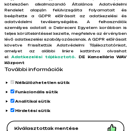
ne maradj le semmiről.
kötelezően alkalmazandó Általános Adatvédelmi
Rendelet alapján felülvizsgálta folyamatait és
beépítette a GDPR előírásait az adatkezelési és
Lottiefile
adatvédelmi tevékenységébe. A felhasználók
személyes adatait a Debreceni Egyetem korábban is
teljes körültekintéssel kezelte, megfelelve az érvényben
lévő adatkezelési szabályozásoknak. A GDPR előírásait
követve frissítettük Adatvédelmi Tájékoztatónkat,
amelyet az alábbi linkre kattintva olvashat
el:
Adatkezelési tájékoztató.
DE Kancellária WAV
Központ
További információk
Nélkülözhetetlen sütik
Legutóbbi frissítés:
2025. 11. 10. 12:18
Funkcionális sütik
Analitikai sütik
Hirdetési sütik
Kiválasztottak mentése