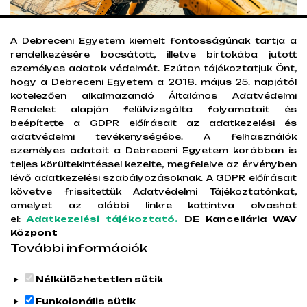
A Debreceni Egyetem kiemelt fontosságúnak tartja a
rendelkezésére bocsátott, illetve birtokába jutott
személyes adatok védelmét. Ezúton tájékoztatjuk Önt,
hogy a Debreceni Egyetem a 2018. május 25. napjától
kötelezően alkalmazandó Általános Adatvédelmi
Rendelet alapján felülvizsgálta folyamatait és
beépítette a GDPR előírásait az adatkezelési és
adatvédelmi tevékenységébe. A felhasználók
személyes adatait a Debreceni Egyetem korábban is
teljes körültekintéssel kezelte, megfelelve az érvényben
lévő adatkezelési szabályozásoknak. A GDPR előírásait
követve frissítettük Adatvédelmi Tájékoztatónkat,
amelyet az alábbi linkre kattintva olvashat
el:
Adatkezelési tájékoztató.
DE Kancellária WAV
Központ
További információk
Nélkülözhetetlen sütik
Legutóbbi frissítés:
2025. 02. 03. 10:55
Funkcionális sütik