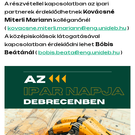
A részvétellel kapcsolatban az ipari
partnerek érdeklődhetnek
Kovácsné
Miterli Mariann
kolléganőnél
(
kovacsne.miterli.mariann@eng.unideb.hu
)
A középiskolások látogatásával
kapcsolatban érdeklődni lehet
Bóbis
Beátánál
(
bobis.beata@eng.unideb.hu
)