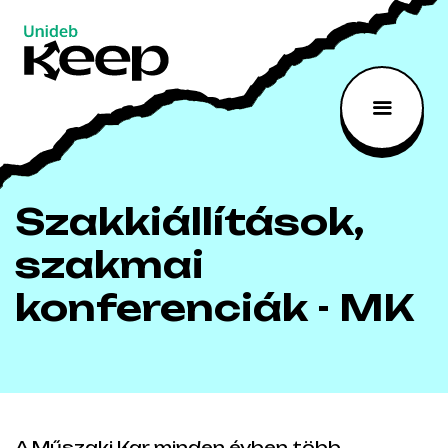
Szakkiállítások,
Fő
Ugrás
a
navigáció
szakmai
tartalomra
konferenciák
-
MK
Szakkiállítások,
|
szakmai
konferenciák - MK
Unideb
Keep
A Műszaki Kar minden évben több