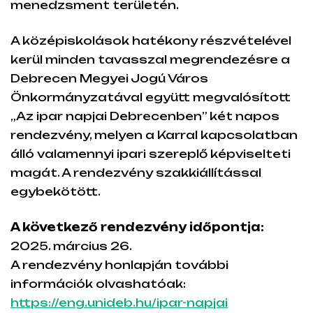
menedzsment területén.
A középiskolások hatékony részvételével
kerül minden tavasszal megrendezésre a
Debrecen Megyei Jogú Város
Önkormányzatával együtt megvalósított
„Az ipar napjai Debrecenben” két napos
rendezvény, melyen a Karral kapcsolatban
álló valamennyi ipari szereplő képviselteti
magát. A rendezvény szakkiállítással
egybekötött.
A következő rendezvény időpontja:
2025. március 26.
A rendezvény honlapján további
információk olvashatóak:
https://eng.unideb.hu/ipar-napjai